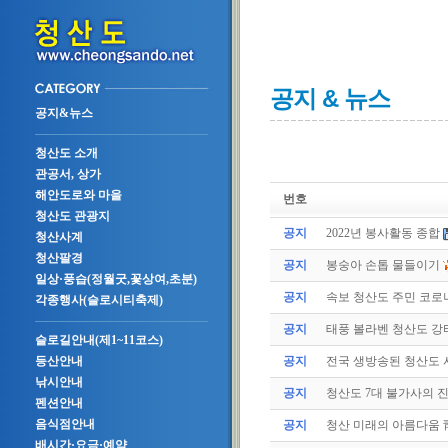
공지 & 뉴스
공지&뉴스
청산도 소개
관공서, 상가
해안도로와 마을
번호
청산도 관광지
공지
2022년 봉사활동 종합
청산사계
청산팔경
공지
봉숭아 손톱 물들이기
일상·풍습(정월굿,꽃상여,초분)
공지
속보 청산도 주민 코로나
각종행사(슬로시티축제)
공지
태풍 볼라벤 청산도 강타(
슬로길안내(제1~11코스)
공지
전국 생방송된 청산도
등산안내
낚시안내
공지
청산도 7대 불가사의 
펜션안내
음식점안내
공지
청산 미래의 아름다움 
배시간·요금·예약