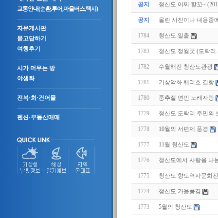
공지
청산도 어찌 할꼬~ (2011.
교통안내(순환,투어,마을버스,택시)
공지
올린 사진이나 내용중에.
자유게시판
1784
청산도 일출
묻고답하기
여행후기
1783
청산도 정월굿 (도락리
1782
수월해진 청산도관광
시가 머무는 방
야생화
1781
기상악화 훼리호 결항
1780
중추절 면민 노래자랑
전복·회·건어물
1779
청산도 도락리 주민의
펜션·부동산매매
1778
10월의 서편제 풍경
1777
11월 청산도
1776
청산도에서 사랑을 나눈
1775
청산도 향토역사문화전
1774
청산도 가을풍경
1773
5월의 청산도