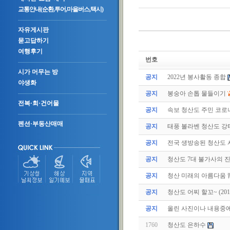
교통안내(순환,투어,마을버스,택시)
자유게시판
묻고답하기
여행후기
번호
시가 머무는 방
공지
2022년 봉사활동 종합
야생화
공지
봉숭아 손톱 물들이기
전복·회·건어물
공지
속보 청산도 주민 코로나
펜션·부동산매매
공지
태풍 볼라벤 청산도 강타(
공지
전국 생방송된 청산도
공지
청산도 7대 불가사의 
공지
청산 미래의 아름다움 
공지
청산도 어찌 할꼬~ (2011.
공지
올린 사진이나 내용중에.
1760
청산도 은하수