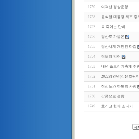
1759
여객선 정상운항
1758
윤석열 대통령 체포 중
1757
목 축이는 단비
1756
청산도 가을은
1755
청산사계 개인전 마감
1754
청보리 익어
1753
내년 슬로걷기축제 주
1752
2022임인년(검은호랑
1751
청산도와 하룻밤 사랑
1750
강풍으로 결항
1749
흐리고 한때 소나기