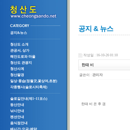
공지 & 뉴스
공지&뉴스
청산도 소개
관공서, 상가
작성일 : 16-10-26 01:10
해안도로와 마을
청산도 관광지
한때 비
청산사계
글쓴이 :
관리자
청산팔경
일상·풍습(정월굿,꽃상여,초분)
각종행사(슬로시티축제)
슬로길안내(제1~11코스)
한때 비 온 후 갬
등산안내
낚시안내
펜션안내
음식점안내
배시간·요금·예약