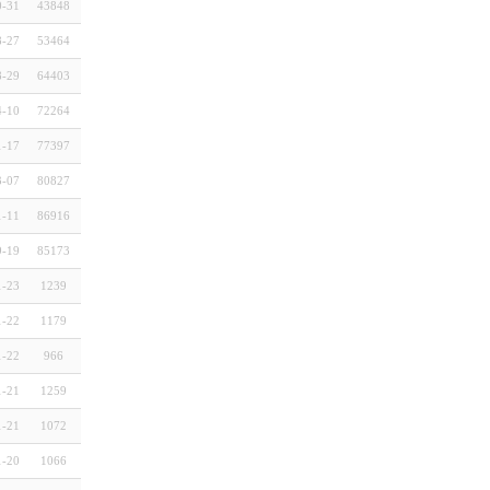
0-31
43848
8-27
53464
8-29
64403
4-10
72264
1-17
77397
3-07
80827
1-11
86916
9-19
85173
1-23
1239
1-22
1179
1-22
966
1-21
1259
1-21
1072
1-20
1066