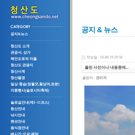
공지 & 뉴스
공지&뉴스
청산도 소개
관공서, 상가
작성일 : 10-09-19 20:58
해안도로와 마을
청산도 관광지
올린 사진이나 내용중에...
청산사계
글쓴이 :
관리자
청산팔경
일상·풍습(정월굿,꽃상여,초분)
각종행사(슬로시티축제)
슬로길안내(제1~11코스)
등산안내
낚시안내
펜션안내
음식점안내
배시간·요금·예약