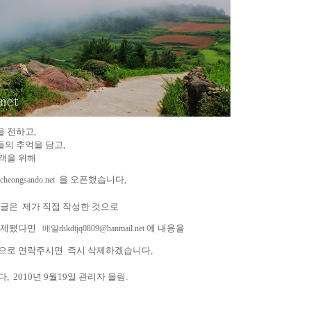
 전하고,
의 추억을 담고,
객을 위해
을 오픈했습니다,
heongsando.net
 글은 제가 직접 작성한 것으로
 게제됐다면
에 내용을
메일rhkdtjq0809@hanmail.net
809 으로 연락주시면 즉시 삭제하겠습니다,
 2010년 9월19일 관리자 올림.