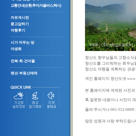
교통안내(순환,투어,마을버스,택시)
자유게시판
묻고답하기
여행후기
시가 머무는 방
야생화
청산도 향우님들의 고향소식을
전복·회·건어물
청산도를 그리워하는 회우님들
청산도 여행을 계획하는 관광
펜션·부동산매매
개인 홈페이지 청산도넷
www.c
본 홈페이지에 게제된 사진과
혹 잘못된 내용이나 사진이
올려 주시거나 061-552-0
많은 성원과 사랑 부탁드립니다,