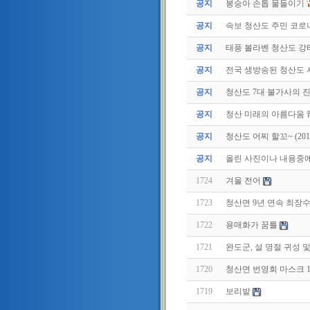
공지
봉숭아 손톱 물들이기
공지
속보 청산도 주민 코로나
공지
태풍 볼라벤 청산도 강타(
공지
전국 생방송된 청산도
공지
청산도 7대 불가사의 
공지
청산 미래의 아름다움 
공지
청산도 어찌 할꼬~ (2011.
공지
올린 사진이나 내용중에.
1724
겨울 전어
1723
청산면 9년 연속 최장
1722
용매화가 꿈틀
1721
완도군, 설 명절 귀성 
1720
청산면 번영회 마스크 
1719
보리밭