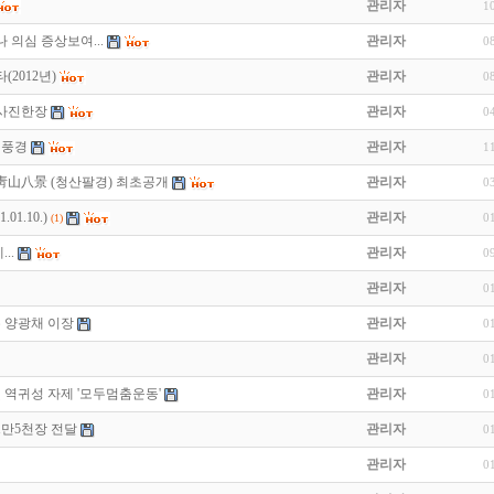
관리자
1
 의심 증상보여...
관리자
0
2012년)
관리자
0
 사진한장
관리자
0
진풍경
관리자
1
靑山八景 (청산팔경) 최초공개
관리자
0
01.10.)
관리자
0
(1)
..
관리자
0
관리자
0
수 양광채 이장
관리자
0
관리자
0
및 역귀성 자제 '모두멈춤운동'
관리자
0
1만5천장 전달
관리자
0
관리자
0