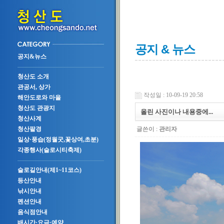
공지 & 뉴스
공지&뉴스
청산도 소개
관공서, 상가
작성일 : 10-09-19 20:58
해안도로와 마을
청산도 관광지
올린 사진이나 내용중에...
청산사계
글쓴이 :
관리자
청산팔경
일상·풍습(정월굿,꽃상여,초분)
각종행사(슬로시티축제)
슬로길안내(제1~11코스)
등산안내
낚시안내
펜션안내
음식점안내
배시간·요금·예약