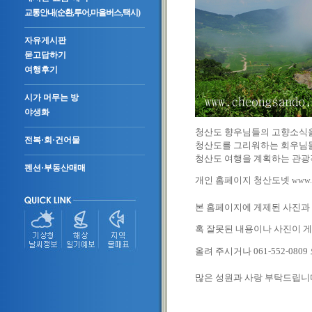
교통안내(순환,투어,마을버스,택시)
자유게시판
묻고답하기
여행후기
시가 머무는 방
야생화
청산도 향우님들의 고향소식을
전복·회·건어물
청산도를 그리워하는 회우님들
청산도 여행을 계획하는 관광
펜션·부동산매매
개인 홈페이지 청산도넷
www.c
본 홈페이지에 게제된 사진과
혹 잘못된 내용이나 사진이
올려 주시거나 061-552-0
많은 성원과 사랑 부탁드립니다,