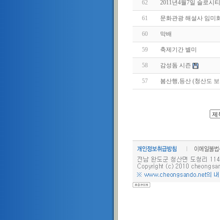
62
2011년4월7일 슬로
61
문화관광 해설사 임미
60
막배
59
축제기간 별미
58
감성돔 시즌
57
봄산행,등산 (청산도 보