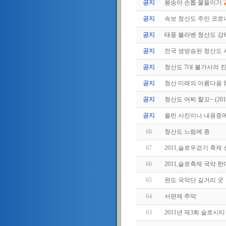
공지
봉숭아 손톱 물들이기
공지
속보 청산도 주민 코로나
공지
태풍 볼라벤 청산도 강타(
공지
전국 생방송된 청산도
공지
청산도 7대 불가사의 
공지
청산 미래의 아름다움 
공지
청산도 어찌 할꼬~ (2011.
공지
올린 사진이나 내용중에.
68
청산도 느림에 종
67
2011,슬로우걷기 축제
66
2011,슬로축제 국악 한
65
완도 국악단 길거리 굿
64
서편제 주막
63
2011년 제3회 슬로시