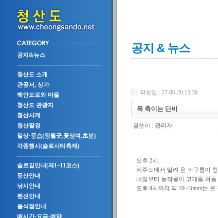
공지 & 뉴스
공지&뉴스
청산도 소개
관공서, 상가
작성일 : 17-06-20 15:36
해안도로와 마을
청산도 관광지
목 축이는 단비
청산사계
글쓴이 :
관리자
청산팔경
일상·풍습(정월굿,꽃상여,초분)
각종행사(슬로시티축제)
오후 2시,
슬로길안내(제1~11코스)
제주도에서 밀려 온 비구름이 청
등산안내
내일부터 농작물이 고개를 쳐들 
낚시안내
오후 9시까지 약 20~30mm는 
펜션안내
음식점안내
배시간·요금·예약