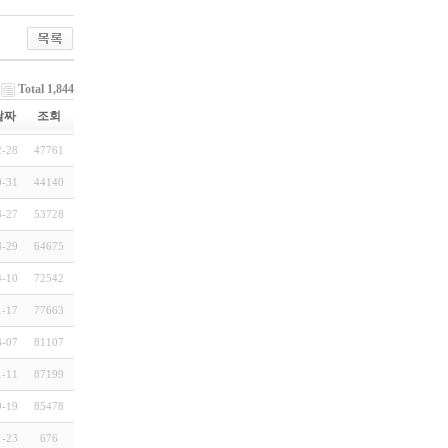
Total 1,844
날짜
조회
2-28
47761
0-31
44140
8-27
53728
8-29
64675
4-10
72542
1-17
77663
3-07
81107
1-11
87199
9-19
85478
1-23
676