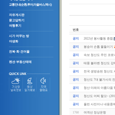
교통안내(순환,투어,마을버스,택시)
자유게시판
묻고답하기
여행후기
번호
시가 머무는 방
공지
2022년 봉사활동 종합
야생화
공지
봉숭아 손톱 물들이기
전복·회·건어물
공지
속보 청산도 주민 코로나
펜션·부동산매매
공지
태풍 볼라벤 청산도 강타(
공지
전국 생방송된 청산도
공지
청산도 7대 불가사의 
공지
청산 미래의 아름다움 
공지
청산도 어찌 할꼬~ (2011.
공지
올린 사진이나 내용중에.
1760
여객선 정상운항