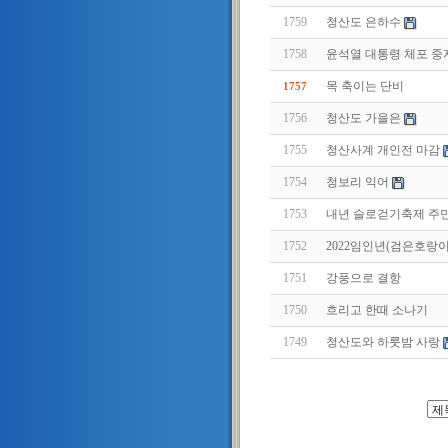
1759
청산도 은하수
1758
윤석열 대통령 체포 중
목 축이는 단비
1757
1756
청산도 가을은
1755
청산사계 개인전 마감
1754
청보리 익어
1753
내년 슬로걷기축제 주
1752
2022임인년(검은호랑
1751
강풍으로 결항
1750
흐리고 한때 소나기
1749
청산도와 하룻밤 사랑