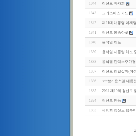
1844
청산도 바자회
1843
크리스마스 카드
1842
제21대 대통령 이재
1841
청산도 봉숭아꽃
1840
윤석열 체포
1839
윤석열 대통령 체포 
1838
윤석열 탄핵소추가결
1837
청산도 한달살이(여
1836
<속보> 윤석열 대통
1835
2024 제10회 청산도
1834
청산도 단풍
1833
제10회 청산도 팸투