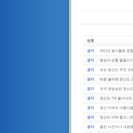
번호
공지
2022년 봉사활동 종
공지
봉숭아 손톱 물들이
공지
속보 청산도 주민 코로
공지
태풍 볼라벤 청산도 강
공지
전국 생방송된 청산
공지
청산도 7대 불가사의
공지
청산 미래의 아름다움
공지
청산도 어찌 할꼬~ (2011
공지
올린 사진이나 내용중에