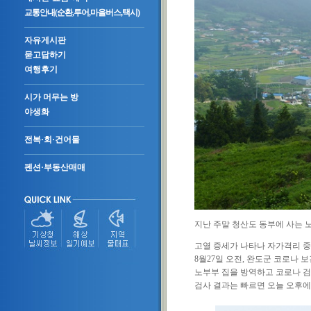
교통안내(순환,투어,마을버스,택시)
자유게시판
묻고답하기
여행후기
시가 머무는 방
야생화
전복·회·건어물
펜션·부동산매매
지난 주말 청산도 동부에 사는 
고열 증세가 나타나 자가격리 중
8월27일 오전, 완도군 코로나
노부부 집을 방역하고 코로나 검
검사 결과는 빠르면 오늘 오후에