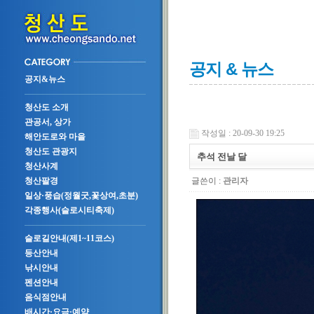
공지 & 뉴스
공지&뉴스
청산도 소개
관공서, 상가
작성일 : 20-09-30 19:25
해안도로와 마을
청산도 관광지
추석 전날 달
청산사계
글쓴이 :
관리자
청산팔경
일상·풍습(정월굿,꽃상여,초분)
각종행사(슬로시티축제)
슬로길안내(제1~11코스)
등산안내
낚시안내
펜션안내
음식점안내
배시간·요금·예약