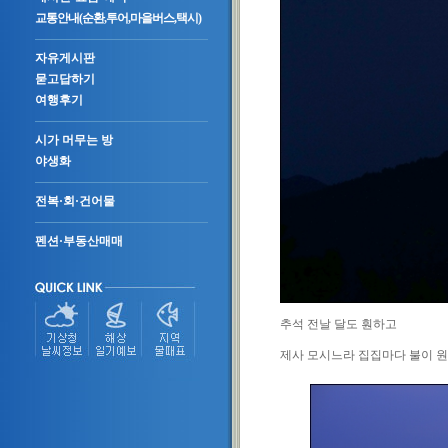
교통안내(순환,투어,마을버스,택시)
자유게시판
묻고답하기
여행후기
시가 머무는 방
야생화
전복·회·건어물
펜션·부동산매매
추석 전날 달도 훤하고
제사 모시느라 집집마다 불이 