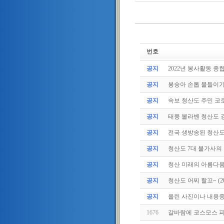
번호
공지
2022년 봉사활동 종
공지
봉숭아 손톱 물들이
공지
속보 청산도 주민 코로
공지
태풍 볼라벤 청산도 강
공지
전국 생방송된 청산
공지
청산도 7대 불가사의
공지
청산 미래의 아름다움
공지
청산도 어찌 할꼬~ (2011
공지
올린 사진이나 내용중에
1676
갈바람에 코스모스 