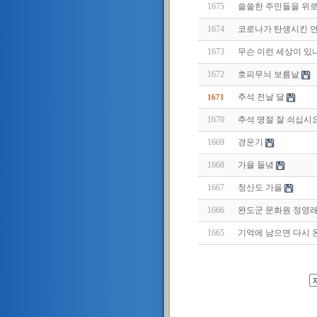
1675
쓸쓸한 주민들을 위로
1674
코로나가 탄생시킨 
1673
무슨 이런 세상이 있
1672
호피무늬 보름날
추석 전날 달
1671
1670
추석 명절 잘 쇠십시
1669
경운기
1668
가을 들녘
1667
청산도 가을
1666
완도군 문화원 정영래
1665
기억에 남으면 다시 