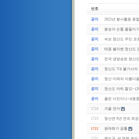
번호
공지
2022년 봉사활동 종
공지
봉숭아 손톱 물들이
공지
속보 청산도 주민 코로
공지
태풍 볼라벤 청산도 강
공지
전국 생방송된 청산
공지
청산도 7대 불가사의
공지
청산 미래의 아름다움
공지
청산도 어찌 할꼬~ (2011
공지
올린 사진이나 내용중에
1724
겨울 전어
1723
청산면 9년 연속 최
용매화가 꿈틀
1722
1721
완도군, 설 명절 귀성