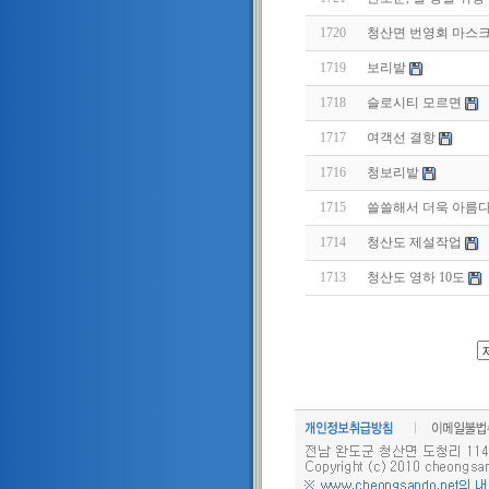
1720
청산면 번영회 마스크
1719
보리밭
1718
슬로시티 모르면
1717
여객선 결항
1716
청보리밭
1715
쓸쓸해서 더욱 아름다
1714
청산도 제설작업
1713
청산도 영하 10도