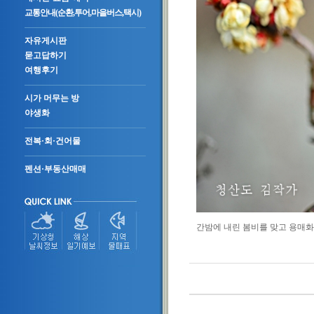
교통안내(순환,투어,마을버스,택시)
자유게시판
묻고답하기
여행후기
시가 머무는 방
야생화
전복·회·건어물
펜션·부동산매매
간밤에 내린 봄비를 맞고 용매