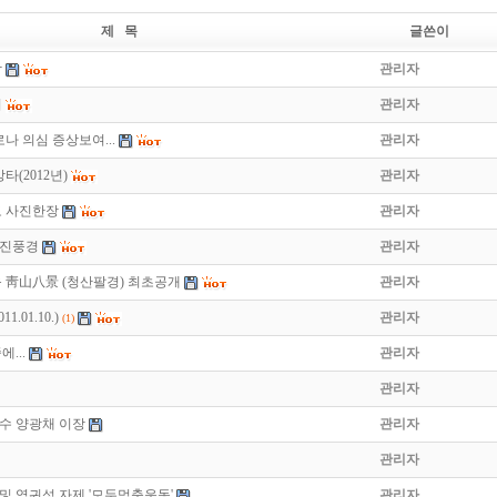
제 목
글쓴이
합
관리자
기
관리자
나 의심 증상보여...
관리자
타(2012년)
관리자
도 사진한장
관리자
 진풍경
관리자
 靑山八景 (청산팔경) 최초공개
관리자
.01.10.)
관리자
(1)
...
관리자
관리자
장수 양광채 이장
관리자
관리자
 및 역귀성 자제 '모두멈춤운동'
관리자