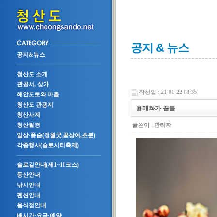
공지 & 뉴스
공지&뉴스
청산도 소개
관공서, 상가
작성일 : 21-01-22 08:35
해안도로와 마을
청산도 관광지
용매화가 꿈틀
청산사계
글쓴이 :
관리자
청산팔경
일상·풍습(정월굿,꽃상여,초분)
각종행사(슬로시티축제)
슬로길안내(제1~11코스)
등산안내
낚시안내
펜션안내
음식점안내
배시간·요금·예약