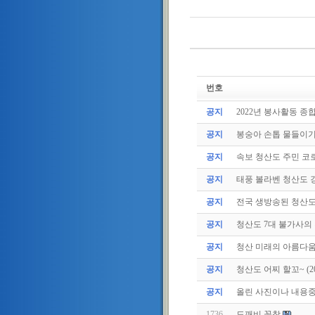
번호
공지
2022년 봉사활동 종
공지
봉숭아 손톱 물들이
공지
속보 청산도 주민 코로
공지
태풍 볼라벤 청산도 강
공지
전국 생방송된 청산
공지
청산도 7대 불가사의
공지
청산 미래의 아름다움
공지
청산도 어찌 할꼬~ (2011
공지
올린 사진이나 내용중에
1736
도깨비 꼴창