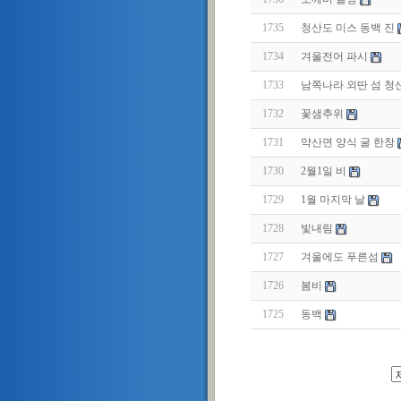
1735
청산도 미스 동백 진
1734
겨울전어 파시
1733
남쪽나라 외딴 섬 청
1732
꽃샘추위
1731
약산면 양식 굴 한창
1730
2월1일 비
1729
1월 마지막 날
1728
빛내림
1727
겨울에도 푸른섬
1726
봄비
1725
동백