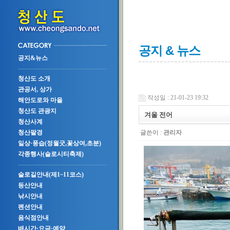
공지 & 뉴스
공지&뉴스
청산도 소개
관공서, 상가
작성일 : 21-01-23 19:32
해안도로와 마을
청산도 관광지
겨울 전어
청산사계
글쓴이 :
관리자
청산팔경
일상·풍습(정월굿,꽃상여,초분)
각종행사(슬로시티축제)
슬로길안내(제1~11코스)
등산안내
낚시안내
펜션안내
음식점안내
배시간·요금·예약