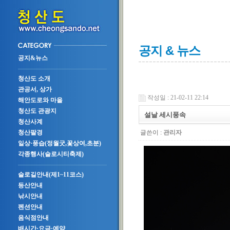
공지 & 뉴스
공지&뉴스
청산도 소개
관공서, 상가
작성일 : 21-02-11 22:14
해안도로와 마을
청산도 관광지
설날 세시풍속
청산사계
글쓴이 :
관리자
청산팔경
일상·풍습(정월굿,꽃상여,초분)
각종행사(슬로시티축제)
슬로길안내(제1~11코스)
등산안내
낚시안내
펜션안내
음식점안내
배시간·요금·예약