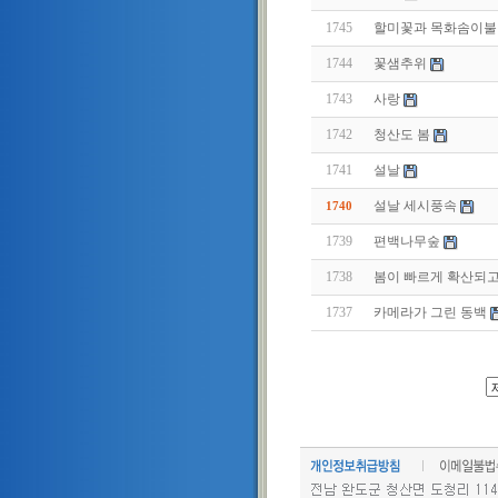
1745
할미꽃과 목화솜이불
1744
꽃샘추위
1743
사랑
1742
청산도 봄
1741
설날
설날 세시풍속
1740
1739
편백나무숲
1738
봄이 빠르게 확산되고
1737
카메라가 그린 동백