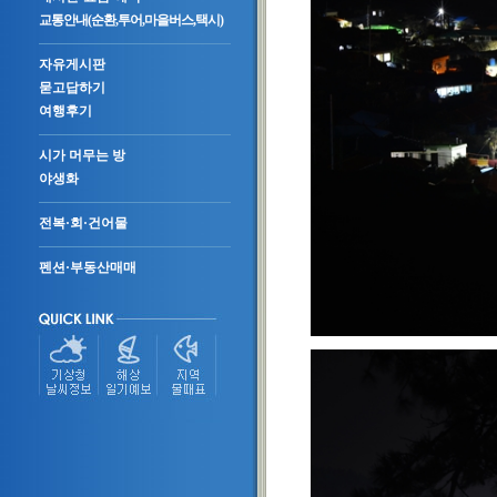
교통안내(순환,투어,마을버스,택시)
자유게시판
묻고답하기
여행후기
시가 머무는 방
야생화
전복·회·건어물
펜션·부동산매매