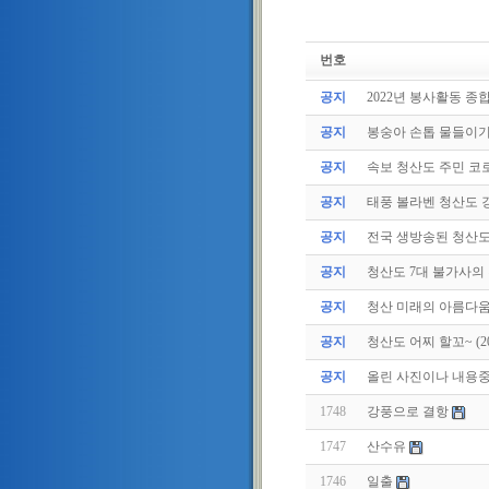
번호
공지
2022년 봉사활동 종
공지
봉숭아 손톱 물들이
공지
속보 청산도 주민 코로
공지
태풍 볼라벤 청산도 강
공지
전국 생방송된 청산
공지
청산도 7대 불가사의
공지
청산 미래의 아름다움
공지
청산도 어찌 할꼬~ (2011
공지
올린 사진이나 내용중에
1748
강풍으로 결항
1747
산수유
1746
일출