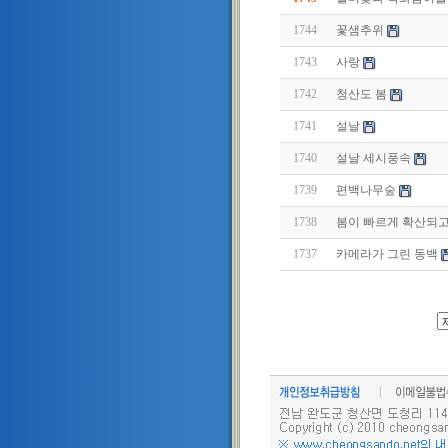
1744
꽃샘추위
1743
사랑
1742
청산도 봄
1741
설날
1740
설날 세시풍속
1739
편백나무숲
1738
봄이 빠르게 확산되고
1737
카메라가 그린 동백