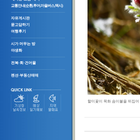
교통안내(순환,투어,마을버스,택시)
자유게시판
묻고답하기
여행후기
시가 머무는 방
야생화
전복·회·건어물
펜션·부동산매매
할미꽃이 목화 솜이불을 뒤집어