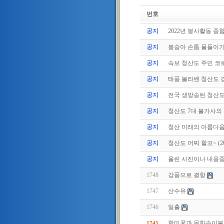
번호
공지
2022년 봉사활동 종
공지
봉숭아 손톱 물들이
공지
속보 청산도 주민 코로
공지
태풍 볼라벤 청산도 강
공지
전국 생방송된 청산
공지
청산도 7대 불가사의
공지
청산 미래의 아름다움
공지
청산도 어찌 할꼬~ (2011
공지
올린 사진이나 내용중에
1748
강풍으로 결항
1747
산수유
1746
일출
할미꽃과 목화솜이불
1745