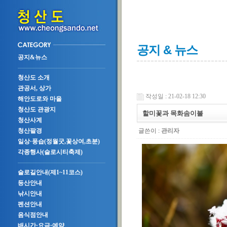
공지 & 뉴스
공지&뉴스
청산도 소개
관공서, 상가
작성일 : 21-02-18 12:30
해안도로와 마을
청산도 관광지
할미꽃과 목화솜이불
청산사계
글쓴이 :
관리자
청산팔경
일상·풍습(정월굿,꽃상여,초분)
각종행사(슬로시티축제)
슬로길안내(제1~11코스)
등산안내
낚시안내
펜션안내
음식점안내
배시간·요금·예약