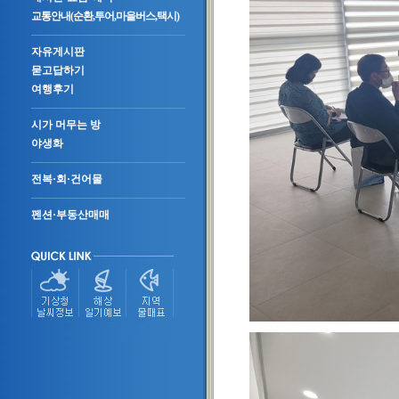
교통안내(순환,투어,마을버스,택시)
자유게시판
묻고답하기
여행후기
시가 머무는 방
야생화
전복·회·건어물
펜션·부동산매매