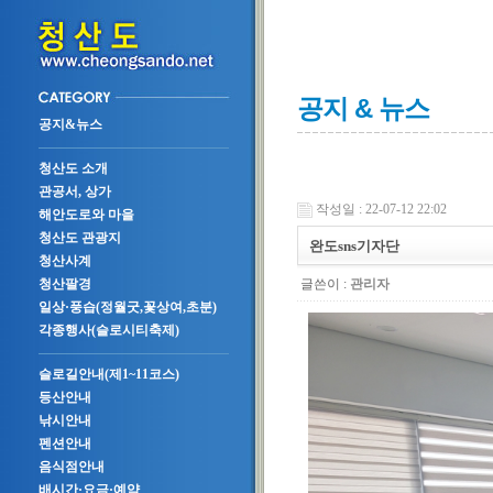
공지 & 뉴스
공지&뉴스
청산도 소개
관공서, 상가
작성일 : 22-07-12 22:02
해안도로와 마을
청산도 관광지
완도sns기자단
청산사계
글쓴이 :
관리자
청산팔경
일상·풍습(정월굿,꽃상여,초분)
각종행사(슬로시티축제)
슬로길안내(제1~11코스)
등산안내
낚시안내
펜션안내
음식점안내
배시간·요금·예약