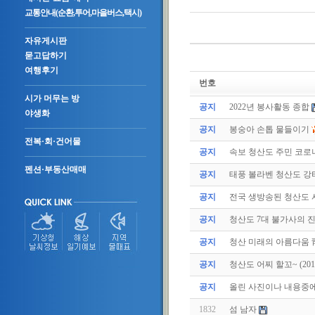
교통안내(순환,투어,마을버스,택시)
자유게시판
묻고답하기
여행후기
번호
시가 머무는 방
공지
2022년 봉사활동 종합
야생화
공지
봉숭아 손톱 물들이기
전복·회·건어물
공지
속보 청산도 주민 코로나
펜션·부동산매매
공지
태풍 볼라벤 청산도 강타(
공지
전국 생방송된 청산도
공지
청산도 7대 불가사의 
공지
청산 미래의 아름다움 
공지
청산도 어찌 할꼬~ (2011.
공지
올린 사진이나 내용중에.
1832
섬 남자