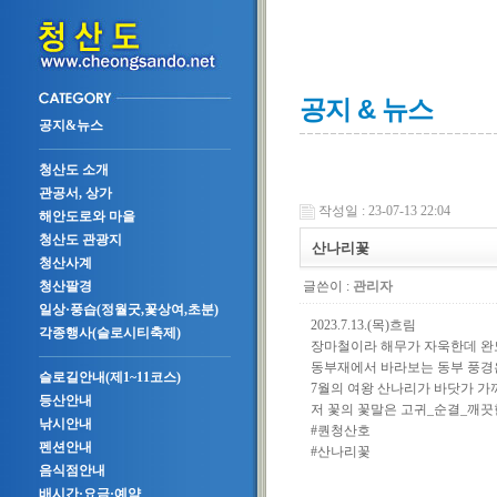
공지 & 뉴스
공지&뉴스
청산도 소개
관공서, 상가
작성일 : 23-07-13 22:04
해안도로와 마을
청산도 관광지
산나리꽃
청산사계
글쓴이 :
관리자
청산팔경
일상·풍습(정월굿,꽃상여,초분)
2023.7.13.(목)흐림
각종행사(슬로시티축제)
장마철이라 해무가 자욱한데 완
동부재에서 바라보는 동부 풍
슬로길안내(제1~11코스)
7월의 여왕 산나리가 바닷가 가
등산안내
저 꽃의 꽃말은 고귀_순결_깨
낚시안내
#퀀청산호
펜션안내
#산나리꽃
음식점안내
배시간·요금·예약