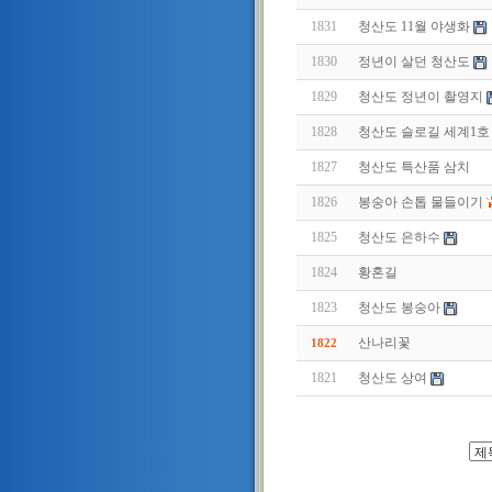
1831
청산도 11월 야생화
1830
정년이 살던 청산도
1829
청산도 정년이 촬영지
1828
청산도 슬로길 세계1호
1827
청산도 특산품 삼치
1826
봉숭아 손톱 물들이기
1825
청산도 은하수
1824
황혼길
1823
청산도 봉숭아
산나리꽃
1822
1821
청산도 상여