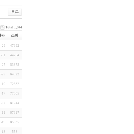
Total 1,844
날짜
조회
2-28
47882
0-31
44254
8-27
53875
8-29
64822
4-10
72682
1-17
77805
3-07
81244
1-11
87317
9-19
85635
1-13
558