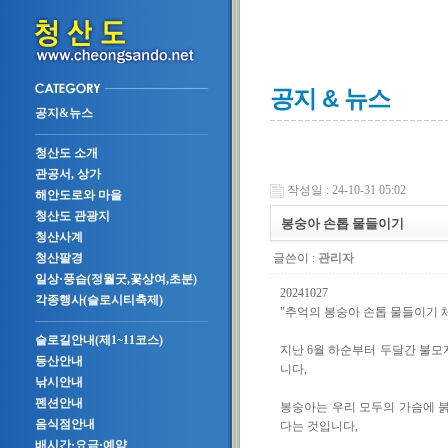
공지 & 뉴스
공지&뉴스
청산도 소개
관공서, 상가
작성일 : 24-10-31 05:02
해안도로와 마을
청산도 관광지
봉숭아 손톱 물들이기
청산사계
글쓴이 :
관리자
청산팔경
일상·풍습(정월굿,꽃상여,초분)
20241027
각종행사(슬로시티축제)
"추억의 봉숭아 손톱 물들이기 체
슬로길안내(제1~11코스)
지난 6월 하순부터 두달간 불모
등산안내
니다,
낚시안내
펜션안내
봉숭아는 우리 모두의 가슴에 붉
음식점안내
다는 것입니다,
배시간·요금·예약