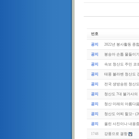
번호
공지
2022년 봉사활동 종
공지
봉숭아 손톱 물들이
공지
속보 청산도 주민 코로
공지
태풍 볼라벤 청산도 강
공지
전국 생방송된 청산
공지
청산도 7대 불가사의
공지
청산 미래의 아름다움
공지
청산도 어찌 할꼬~ (2011
공지
올린 사진이나 내용중에
1748
강풍으로 결항