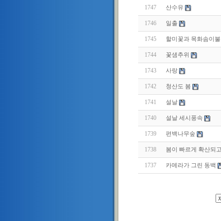
1747
산수유
1746
일출
1745
할미꽃과 목화솜이불
1744
꽃샘추위
1743
사랑
1742
청산도 봄
1741
설날
1740
설날 세시풍속
1739
편백나무숲
1738
봄이 빠르게 확산되고
1737
카메라가 그린 동백