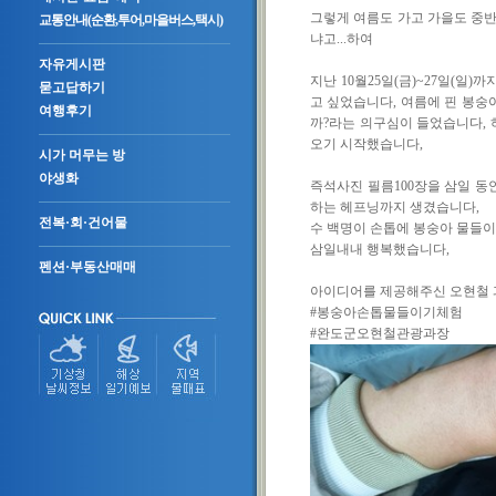
그렇게 여름도 가고 가을도 중
교통안내(순환,투어,마을버스,택시)
냐고...하여
자유게시판
지난 10월25일(금)~27일(일
묻고답하기
고 싶었습니다, 여름에 핀 봉숭
여행후기
까?라는 의구심이 들었습니다, 
오기 시작했습니다,
시가 머무는 방
야생화
즉석사진 필름100장을 삼일 동
하는 헤프닝까지 생겼습니다,
전복·회·건어물
수 백명이 손톱에 봉숭아 물들이
삼일내내 행복했습니다,
펜션·부동산매매
아이디어를 제공해주신 오현철 
#봉숭아손톱물들이기체험
#완도군오현철관광과장