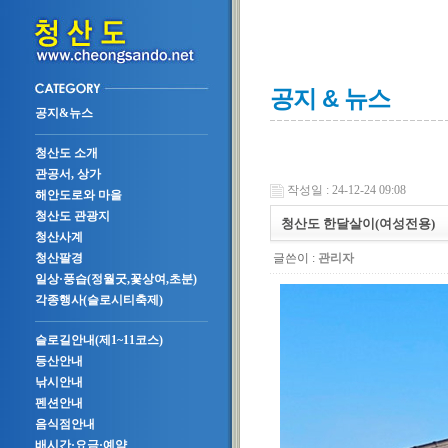
공지 & 뉴스
공지&뉴스
청산도 소개
관공서, 상가
작성일 : 24-12-24 09:08
해안도로와 마을
청산도 관광지
청산도 한달살이(여성전용)
청산사계
글쓴이 :
관리자
청산팔경
일상·풍습(정월굿,꽃상여,초분)
각종행사(슬로시티축제)
슬로길안내(제1~11코스)
등산안내
낚시안내
펜션안내
음식점안내
배시간·요금·예약