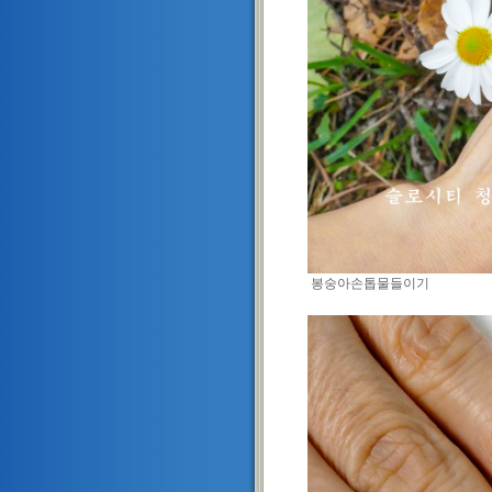
봉숭아손톱물들이기