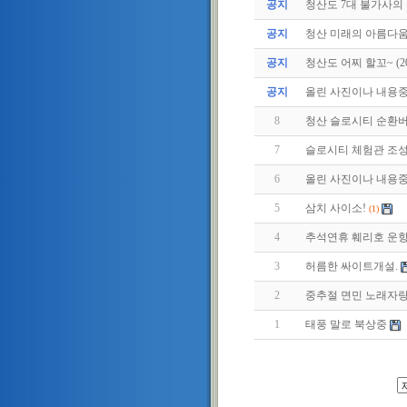
공지
청산도 7대 불가사의
공지
청산 미래의 아름다움
공지
청산도 어찌 할꼬~ (2011
공지
올린 사진이나 내용중에
8
청산 슬로시티 순환
7
슬로시티 체험관 조
6
올린 사진이나 내용중에
5
삼치 사이소!
(1)
4
추석연휴 훼리호 운
3
허름한 싸이트개설.
2
중추절 면민 노래자
1
태풍 말로 북상중