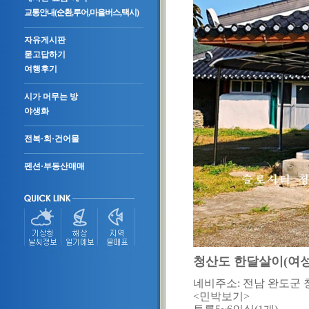
교통안내(순환,투어,마을버스,택시)
자유게시판
묻고답하기
여행후기
시가 머무는 방
야생화
전복·회·건어물
펜션·부동산매매
청산도 한달살이(여
네비주소: 전남 완도군 
<민박보기>