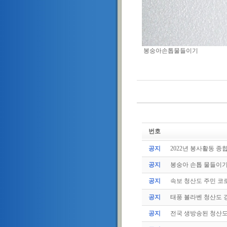
봉숭아손톱물들이기
번호
공지
2022년 봉사활동 종
공지
봉숭아 손톱 물들이
공지
속보 청산도 주민 코로
공지
태풍 볼라벤 청산도 강
공지
전국 생방송된 청산