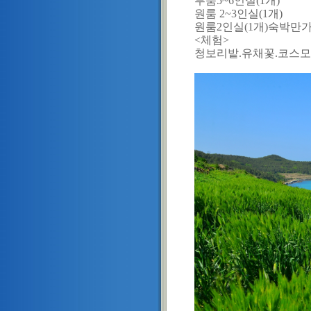
투룸5~6인실(1개)
원룸 2~3인실(1개)
원룸2인실(1개)숙박만
<체험>
청보리밭.유채꽃.코스모