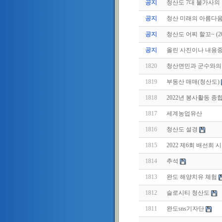
공지
청산도 7대 불가사의
공지
청산 미래의 아름다움
공지
청산도 어찌 할꼬~ (2011
공지
올린 사진이나 내용중에
1820
청산면민과 군수와의
1819
부동산 매매(청산도)
1818
2022년 봉사활동 종
1817
세계농업유산
1816
청산도 설경
1815
2022 제6회 배선
1814
추석
1813
완도 해양치유 체험
1812
슬로시티 청산도
1811
완도sns기자단