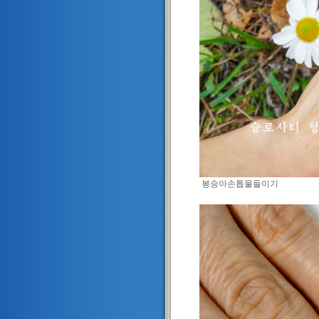
봉숭아손톱물들이기