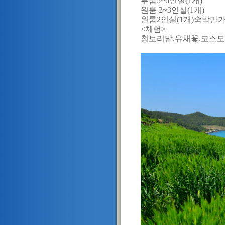
투룸5~6인실(1개)
원룸 2~3인실(1개)
원룸2인실(1개)숙박만
<체험>
청보리밭.유채꽃.코스모