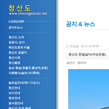
공지 & 뉴스
공지&뉴스
청산도 소개
관공서, 상가
작성일 : 24-12-24 09:08
해안도로와 마을
청산도 관광지
청산도 한달살이(여성전용)
청산사계
글쓴이 :
관리자
청산팔경
일상·풍습(정월굿,꽃상여,초분)
각종행사(슬로시티축제)
슬로길안내(제1~11코스)
등산안내
낚시안내
펜션안내
음식점안내
배시간·요금·예약