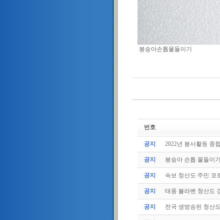
봉숭아손톱물들이기
번호
공지
2022년 봉사활동 종
공지
봉숭아 손톱 물들이
공지
속보 청산도 주민 코로
공지
태풍 볼라벤 청산도 강
공지
전국 생방송된 청산