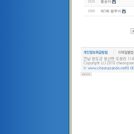
1810
봉숭아
1809
제5회 팸투어