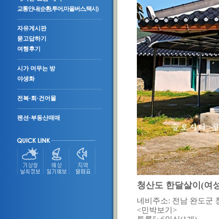
교통안내(순환,투어,마을버스,택시)
자유게시판
묻고답하기
여행후기
시가 머무는 방
야생화
전복·회·건어물
펜션·부동산매매
청산도 한달살이(여
네비주소: 전남 완도군 
<민박보기>