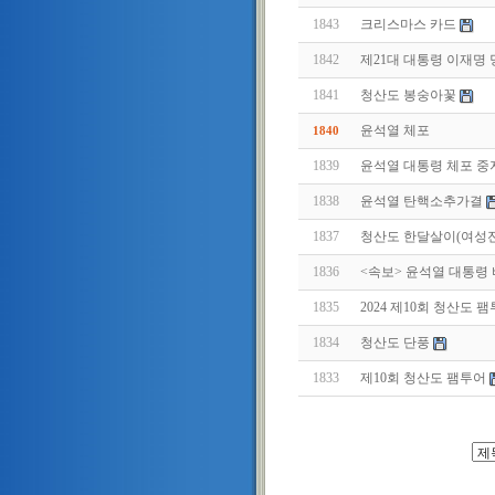
1843
크리스마스 카드
1842
제21대 대통령 이재명
1841
청산도 봉숭아꽃
윤석열 체포
1840
1839
윤석열 대통령 체포 중
1838
윤석열 탄핵소추가결
1837
청산도 한달살이(여성
1836
<속보> 윤석열 대통령
1835
2024 제10회 청산도 
1834
청산도 단풍
1833
제10회 청산도 팸투어