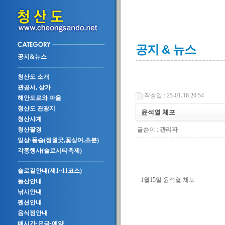
공지 & 뉴스
공지&뉴스
청산도 소개
관공서, 상가
작성일 : 25-01-16 20:54
해안도로와 마을
청산도 관광지
윤석열 체포
청산사계
글쓴이 :
관리자
청산팔경
일상·풍습(정월굿,꽃상여,초분)
각종행사(슬로시티축제)
슬로길안내(제1~11코스)
1월15일 윤석열 체포
등산안내
낚시안내
펜션안내
음식점안내
배시간·요금·예약