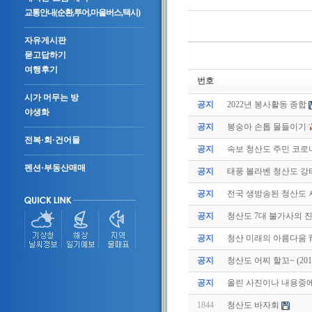
교통안내(순환,투어,마을버스,택시)
자유게시판
묻고답하기
여행후기
번호
시가 머무는 방
공지
2022년 봉사활동 종합
야생화
공지
봉숭아 손톱 물들이기
전복·회·건어물
공지
속보 청산도 주민 코로나
펜션·부동산매매
공지
태풍 볼라벤 청산도 강타(
공지
전국 생방송된 청산도
공지
청산도 7대 불가사의 
공지
청산 미래의 아름다움 
공지
청산도 어찌 할꼬~ (2011.
공지
올린 사진이나 내용중에.
1844
청산도 바자회