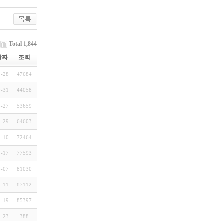
Total 1,844
날짜
조회
2-28
47684
0-31
44058
8-27
53659
8-29
64603
4-10
72464
1-17
77593
3-07
81030
1-11
87112
9-19
85397
2-23
388