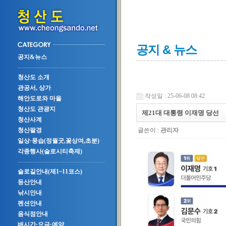
공지 & 뉴스
공지&뉴스
청산도 소개
관공서, 상가
작성일 : 25-06-08 08:42
해안도로와 마을
청산도 관광지
제21대 대통령 이재명 당선
청산사계
글쓴이 :
관리자
청산팔경
일상·풍습(정월굿,꽃상여,초분)
각종행사(슬로시티축제)
슬로길안내(제1~11코스)
등산안내
낚시안내
펜션안내
음식점안내
배시간·요금·예약