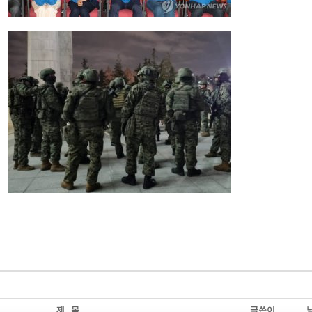
제 목
글쓴이