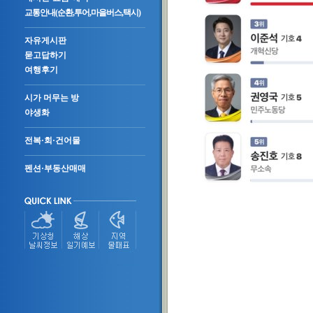
교통안내(순환,투어,마을버스,택시)
자유게시판
묻고답하기
여행후기
시가 머무는 방
야생화
전복·회·건어물
펜션·부동산매매