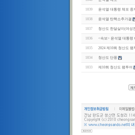
1839
윤석열 대통령 체포 중
1838
윤석열 탄핵소추가결
1837
청산도 한달살이(여성
1836
<속보> 윤석열 대통령
1835
2024 제10회 청산도 
1834
청산도 단풍
1833
제10회 청산도 팸투어