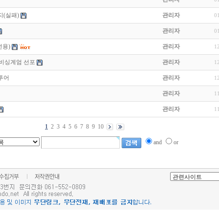
지(실패)
관리자
0
관리자
0
전용)
관리자
1
 비싱계엄 선포
관리자
1
팸투어
관리자
1
관리자
1
관리자
1
1
2
3
4
5
6
7
8
9
10
and
or