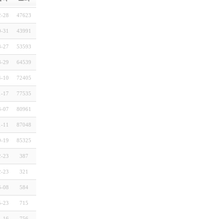
2-28
47623
0-31
43991
8-27
53593
8-29
64539
4-10
72405
1-17
77535
3-07
80961
1-11
87048
9-19
85325
2-23
387
2-23
321
6-08
584
5-23
715
1-16
756