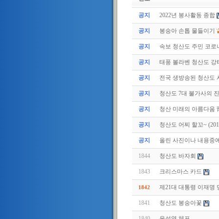
공지
2022년 봉사활동 종합
공지
봉숭아 손톱 물들이기
공지
속보 청산도 주민 코로나
공지
태풍 볼라벤 청산도 강타(
공지
전국 생방송된 청산도
공지
청산도 7대 불가사의 
공지
청산 미래의 아름다움 
공지
청산도 어찌 할꼬~ (2011.
공지
올린 사진이나 내용중에.
1844
청산도 바자회
1843
크리스마스 카드
제21대 대통령 이재명
1842
1841
청산도 봉숭아꽃
1840
윤석열 체포