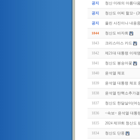
공지
청산 미래의 아름다움
공지
청산도 어찌 할꼬~ (2011
공지
올린 사진이나 내용중에
청산도 바자회
1844
1843
크리스마스 카드
1842
제21대 대통령 이재
1841
청산도 봉숭아꽃
1840
윤석열 체포
1839
윤석열 대통령 체포 
1838
윤석열 탄핵소추가결
1837
청산도 한달살이(여
1836
<속보> 윤석열 대통
1835
2024 제10회 청산도
1834
청산도 단풍