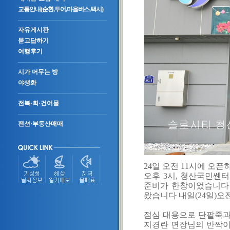
교통안내(순환,투어,마을버스,택시)
자유게시판
묻고답하기
여행후기
시가 머무는 방
야생화
전복·회·건어물
펜션·부동산매매
24일 오전 11시에 오
오후 3시, 청산국민쎈
준비가 한창이었습니다 
왔습니다 내일(24일)오
점심 대용으로 단팥죽과(
지경란 면장님의 반짝이