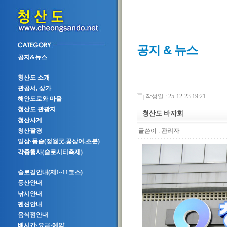
공지 & 뉴스
공지&뉴스
청산도 소개
관공서, 상가
작성일 : 25-12-23 19:21
해안도로와 마을
청산도 관광지
청산도 바자회
청산사계
글쓴이 :
관리자
청산팔경
일상·풍습(정월굿,꽃상여,초분)
각종행사(슬로시티축제)
슬로길안내(제1~11코스)
등산안내
낚시안내
펜션안내
음식점안내
배시간·요금·예약