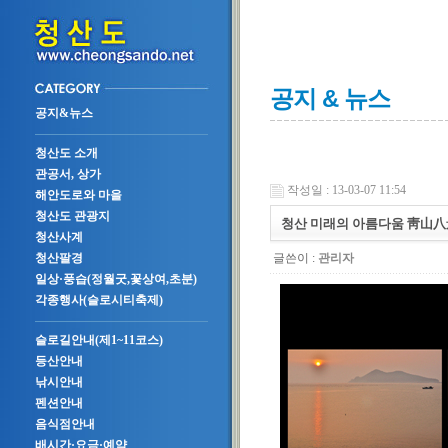
공지 & 뉴스
공지&뉴스
청산도 소개
관공서, 상가
작성일 : 13-03-07 11:54
해안도로와 마을
청산도 관광지
청산 미래의 아름다움 靑山八
청산사계
글쓴이 :
관리자
청산팔경
일상·풍습(정월굿,꽃상여,초분)
각종행사(슬로시티축제)
슬로길안내(제1~11코스)
등산안내
낚시안내
펜션안내
음식점안내
배시간·요금·예약