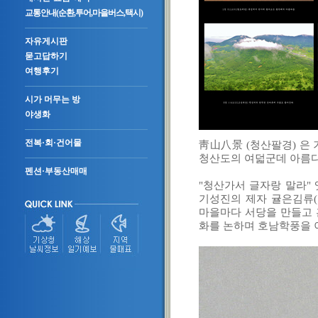
교통안내(순환,투어,마을버스,택시)
자유게시판
묻고답하기
여행후기
시가 머무는 방
야생화
전복·회·건어물
靑山八景 (청산팔경) 은
청산도의 여덟군데 아름다
펜션·부동산매매
"청산가서 글자랑 말라" 
기성진의 제자 귤은김류(
마을마다 서당을 만들고 훈
화를 논하며 호남학풍을