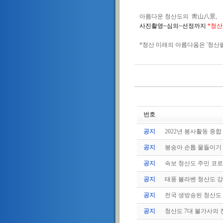
아름다운 청산도의 靑山八景,
사진촬영~심의~선정까지
*청산
*청산 미래의 아름다움은 '청산
번호
공지
2022년 봉사활동 종합
공지
봉숭아 손톱 물들이기
공지
속보 청산도 주민 코로나
공지
태풍 볼라벤 청산도 강타
공지
전국 생방송된 청산도
공지
청산도 7대 불가사의