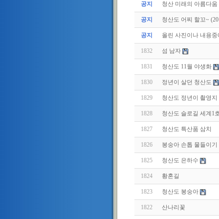
공지
청산 미래의 아름다움
공지
청산도 어찌 할꼬~ (2011.
공지
올린 사진이나 내용중에.
1832
섬 남자
1831
청산도 11월 야생화
1830
정년이 살던 청산도
1829
청산도 정년이 촬영지
1828
청산도 슬로길 세계1
1827
청산도 특산품 삼치
1826
봉숭아 손톱 물들이기
1825
청산도 은하수
1824
황혼길
1823
청산도 봉숭아
1822
산나리꽃