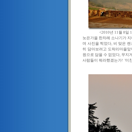
<2010년 11월 8일 17
늣은가을 한차례 소나기가 지
며 사진을 찍었다, 비 맞은 
히 담아보려고 도락리마을앞까
원으로 담을 수 없었다, 무지
사람들이 뭐라했겠는가! '미친놈