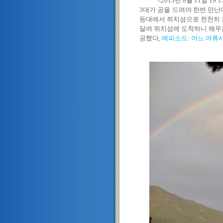
<2013년 8월 11일 19:
3대가 공을 드려야 한번 만난
등대에서 쥐치섬으로 천천히 
달려 쥐치섬에 도착하니 해무는
공했다,
에피소드: 어느 여류