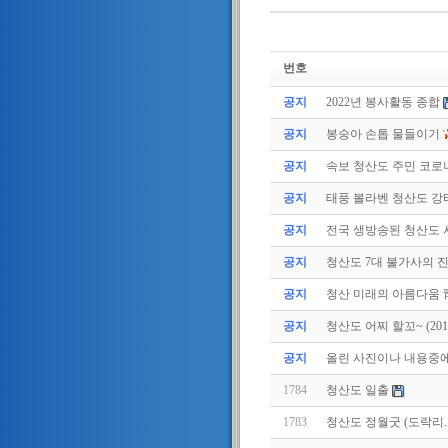
번호
공지
2022년 봉사활동 종합
공지
봉숭아 손톱 물들이기
공지
속보 청산도 주민 코로나
공지
태풍 볼라벤 청산도 강타(
공지
전국 생방송된 청산도
공지
청산도 7대 불가사의 
공지
청산 미래의 아름다움 
공지
청산도 어찌 할꼬~ (2011.
공지
올린 사진이나 내용중에.
1784
청산도 일출
1783
청산도 정월굿 (도락리