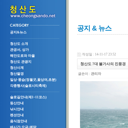
공지 & 뉴스
공지&뉴스
청산도 소개
관공서, 상가
작성일 : 14-11-17 23:52
해안도로와 마을
청산도 관광지
청산도 7대 불가사의 진풍경
청산사계
글쓴이 :
관리자
청산팔경
일상·풍습(정월굿,꽃상여,초분)
각종행사(슬로시티축제)
슬로길안내(제1~11코스)
등산안내
낚시안내
펜션안내
음식점안내
배시간·요금·예약