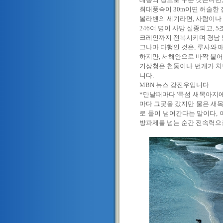
최대풍속이 30m이면 허술한 집
볼라벤의 세기라면, 사람이나 
246여 명이 사망 실종되고, 5
크레인까지 전복시키며 경남 남
그나마 다행인 것은, 루사와 
하지만, 서해안으로 바짝 붙어
기상청은 천둥이나 번개가 치면
니다.
MBN 뉴스 강진우입니다
*만날때마다 '목섬 새목아지
마다 그곳을 갔지만 물은 새목
로 물이 넘어간다는 말이다, 
방파제를 넘는 순간 전속력으