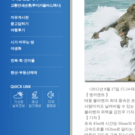
교통안내(순환,투어,마을버스,택시)
자유게시판
묻고답하기
여행후기
시가 머무는 방
야생화
전복·회·건어물
펜션·부동산매매
<2012년 8월 27일 15:2
【 앵커멘트 】
태풍 볼라벤의 최대 풍속은 초
사람마저도 날려버릴 수 있는
볼라벤의 위력을 강진우 기자
【 기자 】
초속 45m에 시간당 30mm의
고속도로를 162km로 달리는
태풍의 강도로 구분 짓는다면, 