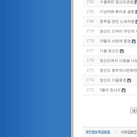
1782
수월해진 청산도관광
1781
기상악화 훼리호 결항
1780
중추절 면민 노래자랑
1779
청산도 도락리 주민의
1778
10월의 서편제 풍경
1777
11월 청산도
1776
청산도에서 사랑을 나눈
1775
청산도 향토역사문화전
1774
청산도 가을풍경
1773
5월의 청산도