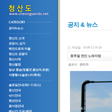
공지 & 뉴스
공지&뉴스
청산도 소개
관공서, 상가
작성일 : 10-09-12 10:28
해안도로와 마을
청산도 관광지
중추절 면민 노래자랑
청산사계
글쓴이 :
관리자
청산팔경
일상·풍습(정월굿,꽃상여,초분)
각종행사(슬로시티축제)
슬로길안내(제1~11코스)
등산안내
낚시안내
펜션안내
음식점안내
배시간·요금·예약