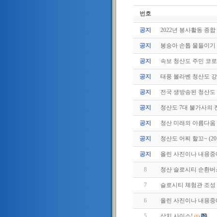
번호
공지
2022년 봉사활동 종합
공지
봉숭아 손톱 물들이기
공지
속보 청산도 주민 코로나
공지
태풍 볼라벤 청산도 강타
공지
전국 생방송된 청산도
공지
청산도 7대 불가사의
공지
청산 미래의 아름다움
공지
청산도 어찌 할꼬~ (2011.
공지
올린 사진이나 내용중에.
8
청산 슬로시티 순환버
7
슬로시티 체험관 조성
6
올린 사진이나 내용중에.
5
삼치 사이소!
(1)