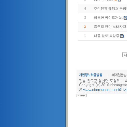
4
추석연휴 훼리호 운항
3
허름한 싸이트개설.
중추절 면민 노래자랑
2
1
태풍 말로 북상중