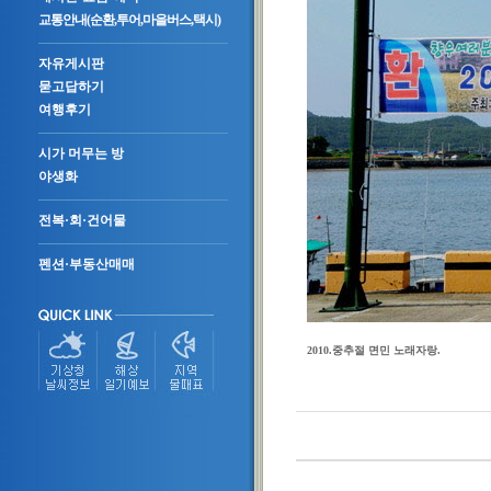
교통안내(순환,투어,마을버스,택시)
자유게시판
묻고답하기
여행후기
시가 머무는 방
야생화
전복·회·건어물
펜션·부동산매매
2010.중추절 면민 노래자랑.