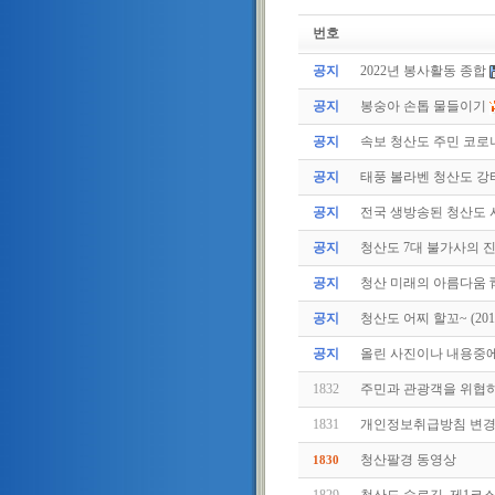
번호
공지
2022년 봉사활동 종합
공지
봉숭아 손톱 물들이기
공지
속보 청산도 주민 코로나
공지
태풍 볼라벤 청산도 강타(
공지
전국 생방송된 청산도
공지
청산도 7대 불가사의 
공지
청산 미래의 아름다움 
공지
청산도 어찌 할꼬~ (2011.
공지
올린 사진이나 내용중에.
1832
주민과 관광객을 위협
1831
개인정보취급방침 변경
청산팔경 동영상
1830
1829
청산도 슬로길, 제1코스~ 