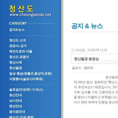
공지 & 뉴스
공지&뉴스
청산도 소개
관공서, 상가
작성일 : 15-08-08 13:24
해안도로와 마을
청산도 관광지
청산팔경 동영상
청산사계
글쓴이 :
관리자
청산팔경
일상·풍습(정월굿,꽃상여,초분)
청산팔경 동
각종행사(슬로시티축제)
약 200년 동안 침묵하던 '靑
극 추진하셨기 때문입니다, 2
슬로길안내(제1~11코스)
수회 심의를 거쳐 고증하였고 2
등산안내
을 했으나 미흡하고 부족합니다,
낚시안내
다시 한번 제40대 안봉일 청산
펜션안내
음식점안내
배시간·요금·예약