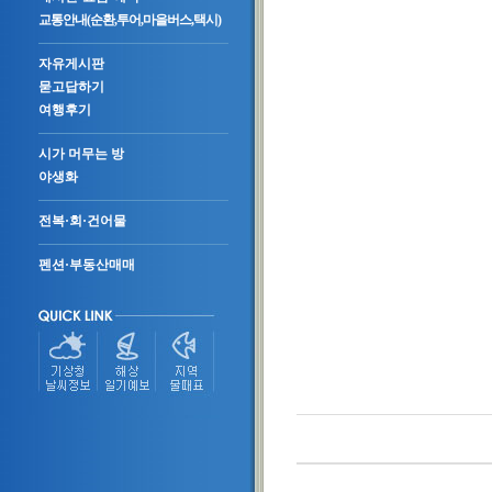
교통안내(순환,투어,마을버스,택시)
자유게시판
묻고답하기
여행후기
시가 머무는 방
야생화
전복·회·건어물
펜션·부동산매매