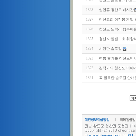
1828
설연휴 청산도 배시간
1827
청산교회 성전봉헌 및
1826
청산도 도락리 행복마
1825
청산 아일랜드호 취항
1824
시원한 슬로길
1823
여름 휴가를 청산도에서 
1822
김작가의 청산도 이야기 
1821
꼭 필요한 슬로길 안내