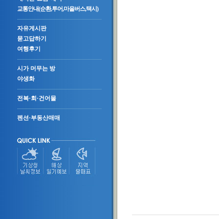
교통안내(순환,투어,마을버스,택시)
자유게시판
묻고답하기
여행후기
시가 머무는 방
야생화
전복·회·건어물
펜션·부동산매매