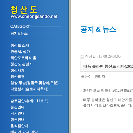
공지 & 뉴스
공지&뉴스
청산도 소개
관공서, 상가
작성일 : 15-08-29 00:06
해안도로와 마을
청산도 관광지
태풍 볼라벤 청산도 강타(201
청산사계
글쓴이 :
관리자
청산팔경
일상·풍습(정월굿,꽃상여,초분)
각종행사(슬로시티축제)
3년전 오늘 정확히 2012년 8
태풍 볼라벤은 청산도 해안가를
슬로길안내(제1~11코스)
쓸려 바다로 날아갈뻔했습니다,
등산안내
낚시안내
펜션안내
음식점안내
배시간·요금·예약