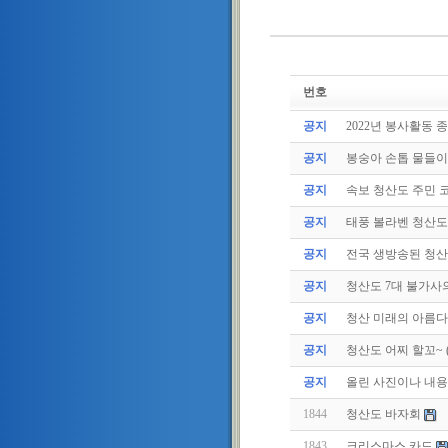
번호
공지
2022년 봉사활동 
공지
봉숭아 손톱 물들
공지
속보 청산도 주민 코
공지
태풍 볼라벤 청산도 
공지
전국 생방송된 청
공지
청산도 7대 불가사
공지
청산 미래의 아름다
공지
청산도 어찌 할꼬~ (20
공지
올린 사진이나 내용중
1844
청산도 바자회
1843
크리스마스 카드