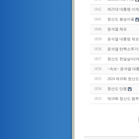
1842
제21대 대통령 이
1841
청산도 봉숭아꽃
1840
윤석열 체포
1839
윤석열 대통령 체포
1838
윤석열 탄핵소추가
1837
청산도 한달살이(
1836
<속보> 윤석열 대
1835
2024 제10회 청산
1834
청산도 단풍
1833
제10회 청산도 팸