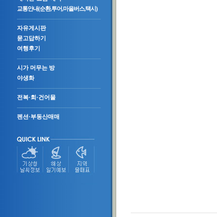
교통안내(순환,투어,마을버스,택시)
자유게시판
묻고답하기
여행후기
시가 머무는 방
야생화
전복·회·건어물
펜션·부동산매매