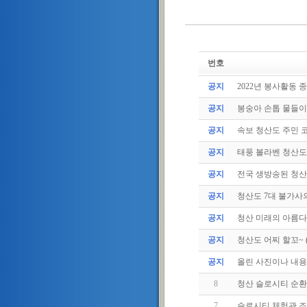
번호
공지
2022년 봉사활동 
공지
봉숭아 손톱 물들
공지
속보 청산도 주민 코
공지
태풍 볼라벤 청산도 
공지
전국 생방송된 청
공지
청산도 7대 불가사
공지
청산 미래의 아름다
공지
청산도 어찌 할꼬~ (20
공지
올린 사진이나 내용중
8
청산 슬로시티 순환
7
슬로시티 체험관 