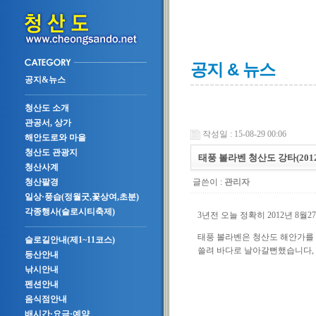
공지 & 뉴스
공지&뉴스
청산도 소개
관공서, 상가
작성일 : 15-08-29 00:06
해안도로와 마을
청산도 관광지
태풍 볼라벤 청산도 강타(201
청산사계
글쓴이 :
관리자
청산팔경
일상·풍습(정월굿,꽃상여,초분)
각종행사(슬로시티축제)
3년전 오늘 정확히 2012년 8
태풍 볼라벤은 청산도 해안가를
슬로길안내(제1~11코스)
쓸려 바다로 날아갈뻔했습니다,
등산안내
낚시안내
펜션안내
음식점안내
배시간·요금·예약