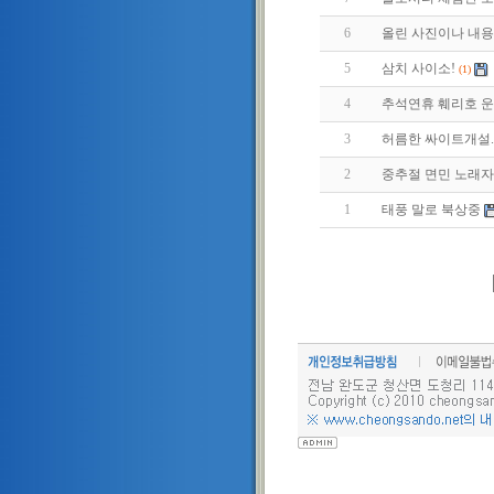
6
올린 사진이나 내용중
5
삼치 사이소!
(1)
4
추석연휴 훼리호 
3
허름한 싸이트개설.
2
중추절 면민 노래
1
태풍 말로 북상중