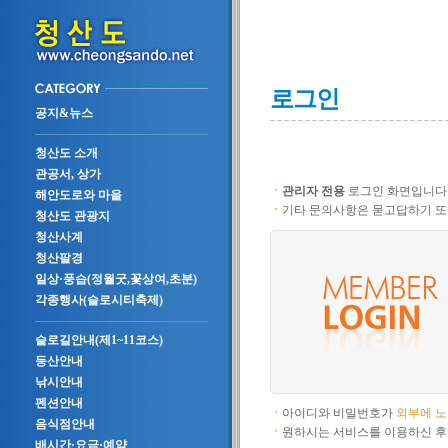
로그인
공지&뉴스
청산도 소개
관공서, 상가
ㆍ
관리자 전용
로그인 화면입니다
해안도로와 마을
ㆍ
기타 문의사항은 묻고답하기 또
청산도 관광지
청산사계
청산팔경
일상·풍습(정월굿,꽃상여,초분)
각종행사(슬로시티축제)
슬로길안내(제1~11코스)
등산안내
낚시안내
펜션안내
ㆍ
아이디와 비밀번호가
외부에 
음식점안내
ㆍ
원하시는 서비스를 이용하신 후
배시간·요금·예약