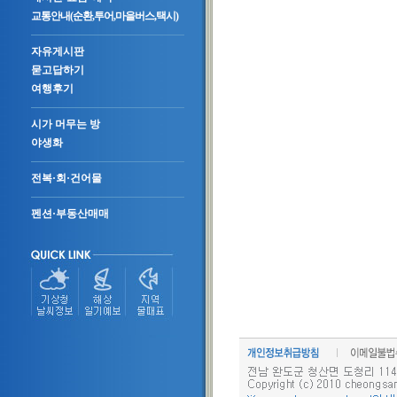
교통안내(순환,투어,마을버스,택시)
자유게시판
묻고답하기
여행후기
시가 머무는 방
야생화
전복·회·건어물
펜션·부동산매매