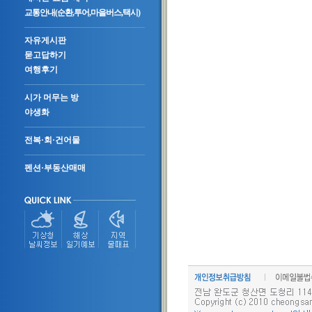
교통안내(순환,투어,마을버스,택시)
자유게시판
묻고답하기
여행후기
시가 머무는 방
야생화
전복·회·건어물
펜션·부동산매매