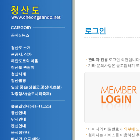
로그인
공지&뉴스
청산도 소개
관공서, 상가
ㆍ
관리자 전용
로그인 화면입니다
해안도로와 마을
ㆍ
기타 문의사항은 묻고답하기 또
청산도 관광지
청산사계
청산팔경
일상·풍습(정월굿,꽃상여,초분)
각종행사(슬로시티축제)
슬로길안내(제1~11코스)
등산안내
낚시안내
펜션안내
ㆍ
아이디와 비밀번호가
외부에 
음식점안내
ㆍ
원하시는 서비스를 이용하신 후
배시간·요금·예약