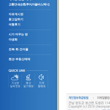
교통안내(순환,투어,마을버스,택시)
자유게시판
묻고답하기
여행후기
시가 머무는 방
야생화
전복·회·건어물
펜션·부동산매매