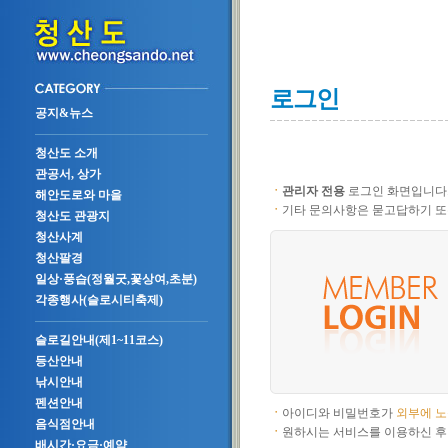
로그인
공지&뉴스
청산도 소개
관공서, 상가
ㆍ
관리자 전용
로그인 화면입니다
해안도로와 마을
ㆍ
기타 문의사항은 묻고답하기 또
청산도 관광지
청산사계
청산팔경
일상·풍습(정월굿,꽃상여,초분)
각종행사(슬로시티축제)
슬로길안내(제1~11코스)
등산안내
낚시안내
펜션안내
ㆍ
아이디와 비밀번호가
외부에 
음식점안내
ㆍ
원하시는 서비스를 이용하신 후
배시간·요금·예약