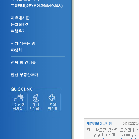
교통안내(순환,투어,마을버스,택시)
자유게시판
묻고답하기
여행후기
시가 머무는 방
야생화
전복·회·건어물
펜션·부동산매매