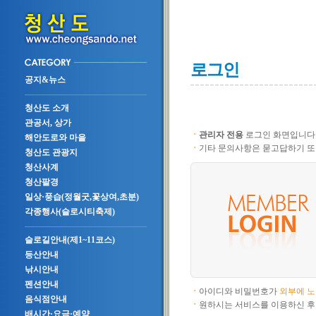
로그인
공지&뉴스
청산도 소개
관공서, 상가
ㆍ
관리자 전용
로그인 화면입니다
해안도로와 마을
ㆍ
기타 문의사항은 묻고답하기 또
청산도 관광지
청산사계
청산팔경
일상·풍습(정월굿,꽃상여,초분)
각종행사(슬로시티축제)
슬로길안내(제1~11코스)
등산안내
낚시안내
펜션안내
ㆍ
아이디와 비밀번호가
외부에 
음식점안내
ㆍ
원하시는 서비스를 이용하신 후
배시간·요금·예약