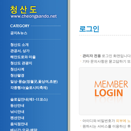
로그인
공지&뉴스
청산도 소개
관공서, 상가
ㆍ
관리자 전용
로그인 화면입니다
해안도로와 마을
ㆍ
기타 문의사항은 묻고답하기 또
청산도 관광지
청산사계
청산팔경
일상·풍습(정월굿,꽃상여,초분)
각종행사(슬로시티축제)
슬로길안내(제1~11코스)
등산안내
낚시안내
펜션안내
ㆍ
아이디와 비밀번호가
외부에 
음식점안내
ㆍ
원하시는 서비스를 이용하신 후
배시간·요금·예약