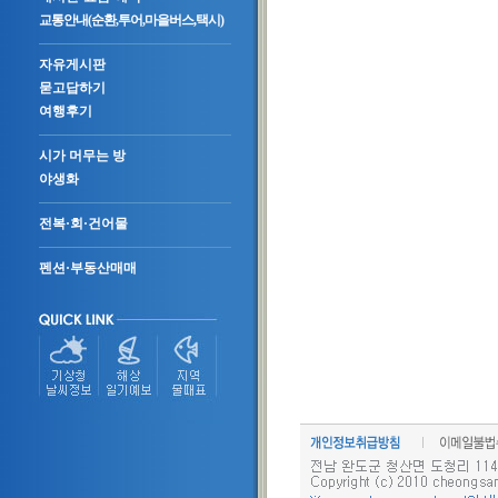
교통안내(순환,투어,마을버스,택시)
자유게시판
묻고답하기
여행후기
시가 머무는 방
야생화
전복·회·건어물
펜션·부동산매매