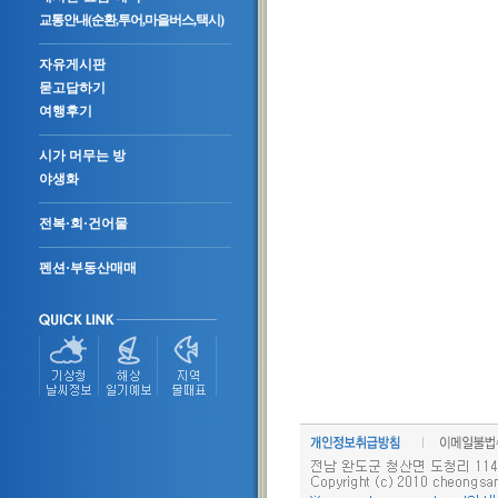
교통안내(순환,투어,마을버스,택시)
자유게시판
묻고답하기
여행후기
시가 머무는 방
야생화
전복·회·건어물
펜션·부동산매매