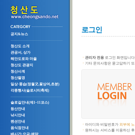
로그인
공지&뉴스
청산도 소개
관공서, 상가
ㆍ
관리자 전용
로그인 화면입니다
해안도로와 마을
ㆍ
기타 문의사항은 묻고답하기 또
청산도 관광지
청산사계
청산팔경
일상·풍습(정월굿,꽃상여,초분)
각종행사(슬로시티축제)
슬로길안내(제1~11코스)
등산안내
낚시안내
펜션안내
ㆍ
아이디와 비밀번호가
외부에 
음식점안내
ㆍ
원하시는 서비스를 이용하신 후
배시간·요금·예약