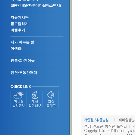
교통안내(순환,투어,마을버스,택시)
자유게시판
묻고답하기
여행후기
시가 머무는 방
야생화
전복·회·건어물
펜션·부동산매매