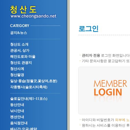
로그인
공지&뉴스
청산도 소개
관공서, 상가
ㆍ
관리자 전용
로그인 화면입니다
해안도로와 마을
ㆍ
기타 문의사항은 묻고답하기 또
청산도 관광지
청산사계
청산팔경
일상·풍습(정월굿,꽃상여,초분)
각종행사(슬로시티축제)
슬로길안내(제1~11코스)
등산안내
낚시안내
펜션안내
ㆍ
아이디와 비밀번호가
외부에 
음식점안내
ㆍ
원하시는 서비스를 이용하신 후
배시간·요금·예약