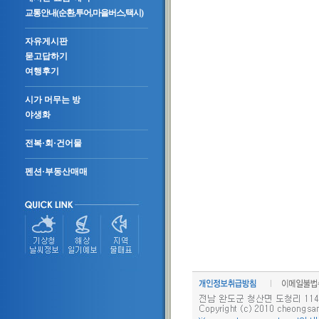
교통안내(순환,투어,마을버스,택시)
자유게시판
묻고답하기
여행후기
시가 머무는 방
야생화
전복·회·건어물
펜션·부동산매매