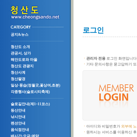
로그인
공지&뉴스
청산도 소개
관공서, 상가
ㆍ
관리자 전용
로그인 화면입니다
해안도로와 마을
ㆍ
기타 문의사항은 묻고답하기 또
청산도 관광지
청산사계
청산팔경
일상·풍습(정월굿,꽃상여,초분)
각종행사(슬로시티축제)
슬로길안내(제1~11코스)
등산안내
낚시안내
펜션안내
ㆍ
아이디와 비밀번호가
외부에 
음식점안내
ㆍ
원하시는 서비스를 이용하신 후
배시간·요금·예약