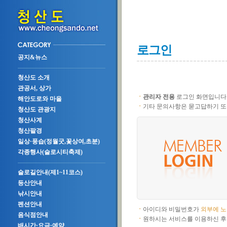
로그인
공지&뉴스
청산도 소개
관공서, 상가
ㆍ
관리자 전용
로그인 화면입니다
해안도로와 마을
ㆍ
기타 문의사항은 묻고답하기 또
청산도 관광지
청산사계
청산팔경
일상·풍습(정월굿,꽃상여,초분)
각종행사(슬로시티축제)
슬로길안내(제1~11코스)
등산안내
낚시안내
펜션안내
ㆍ
아이디와 비밀번호가
외부에 
음식점안내
ㆍ
원하시는 서비스를 이용하신 후
배시간·요금·예약