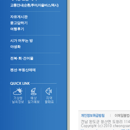
교통안내(순환,투어,마을버스,택시)
자유게시판
묻고답하기
여행후기
시가 머무는 방
야생화
전복·회·건어물
펜션·부동산매매