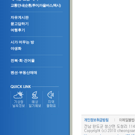
교통안내(순환,투어,마을버스,택시)
자유게시판
묻고답하기
여행후기
시가 머무는 방
야생화
전복·회·건어물
펜션·부동산매매