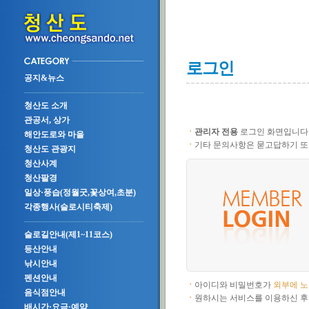
로그인
공지&뉴스
청산도 소개
관공서, 상가
ㆍ
관리자 전용
로그인 화면입니다
해안도로와 마을
ㆍ
기타 문의사항은 묻고답하기 또
청산도 관광지
청산사계
청산팔경
일상·풍습(정월굿,꽃상여,초분)
각종행사(슬로시티축제)
슬로길안내(제1~11코스)
등산안내
낚시안내
펜션안내
ㆍ
아이디와 비밀번호가
외부에 
음식점안내
ㆍ
원하시는 서비스를 이용하신 후
배시간·요금·예약