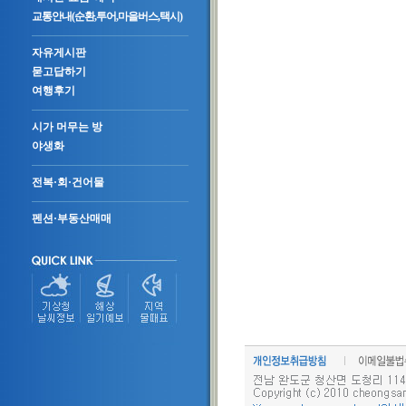
교통안내(순환,투어,마을버스,택시)
자유게시판
묻고답하기
여행후기
시가 머무는 방
야생화
전복·회·건어물
펜션·부동산매매