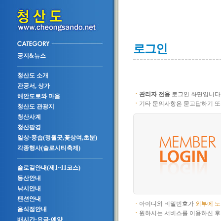
로그인
공지&뉴스
청산도 소개
관공서, 상가
ㆍ
관리자 전용
로그인 화면입니다
해안도로와 마을
ㆍ
기타 문의사항은 묻고답하기 또
청산도 관광지
청산사계
청산팔경
일상·풍습(정월굿,꽃상여,초분)
각종행사(슬로시티축제)
슬로길안내(제1~11코스)
등산안내
낚시안내
펜션안내
ㆍ
아이디와 비밀번호가
외부에 
음식점안내
ㆍ
원하시는 서비스를 이용하신 후
배시간·요금·예약