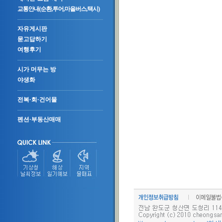
교통안내(순환,투어,마을버스,택시)
자유게시판
묻고답하기
여행후기
시가 머무는 방
야생화
전복·회·건어물
펜션·부동산매매