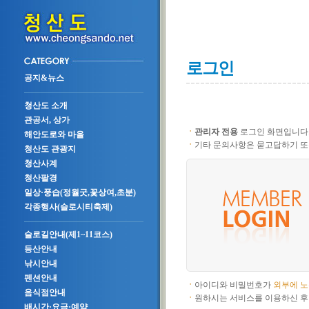
로그인
공지&뉴스
청산도 소개
관공서, 상가
ㆍ
관리자 전용
로그인 화면입니다
해안도로와 마을
ㆍ
기타 문의사항은 묻고답하기 또
청산도 관광지
청산사계
청산팔경
일상·풍습(정월굿,꽃상여,초분)
각종행사(슬로시티축제)
슬로길안내(제1~11코스)
등산안내
낚시안내
펜션안내
ㆍ
아이디와 비밀번호가
외부에 
음식점안내
ㆍ
원하시는 서비스를 이용하신 후
배시간·요금·예약